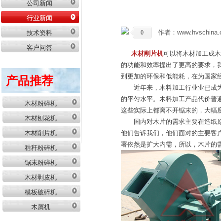
公司新闻
行业新闻
作者：www.hvschina.
0
技术资料
客户问答
木材削片机
可以将木材加工成木
的功能和效率提出了更高的要求，
到更加的环保和低能耗，在为国家
产品推荐
近年来，木料加工行业业已成为立
的平匀水平。木料加工产品代价普
木材粉碎机
这些实际上都离不开锯末的，大幅
木材刨花机
国内对木片的需求主要在造纸原材
他们告诉我们，他们面对的主要客
木材削片机
署依然是扩大内需，所以，木片的
秸秆粉碎机
锯末粉碎机
木材剥皮机
模板破碎机
木屑机