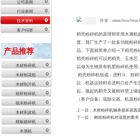
公司新闻
行业新闻
作者：www.hvschina.
技术资料
客户问答
稻壳粉碎机的原理和常用木屑机
度。我厂生产了一款多功能粉碎
产品推荐
品。下面就简单介绍一下稻壳粉
稻壳粉碎机可以把稻壳、玉米芯
木材粉碎机
以做为生物质有机肥粉碎机使用
稻壳粉碎机组成：进料斗、粉碎
木材刨花机
以，机器运转时在进料口处产生
木材削片机
起。抛起的稻壳又被粉碎壁上镶
秸秆粉碎机
（客户自备）或除尘器。机器粉
锯末粉碎机
上一篇：
木材粉碎机轴承损坏原因
木材剥皮机
下一篇：
树枝粉碎机对湿度的要求
模板破碎机
木屑机